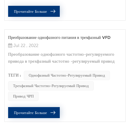
им советов, хочу напомнить, что работать с
Прочитайте Больше
электрощитами должен только квалифицированный п...
Преобразование однофазного питания в трехфазный VFD
Jul 22 , 2022
Преобразование однофазного частотно-регулируемого
привода в трехфазный частотно -регулируемый привод
Распространенный вопрос, который нам задают, касается
фазового преобразования: может ли частотно-
ТЕГИ :
Однофазный Частотно-Регулируемый Привод
регулируемый привод (ЧРП) преобразовать однофазный
Трехфазный Частотно-Регулируемый Привод
источник питания для работы трехфазного двигателя?
Однофазное питание переменного тока распространено во
Привод ЧРП
многих жилых и сельскохозяйственных районах, н...
Прочитайте Больше