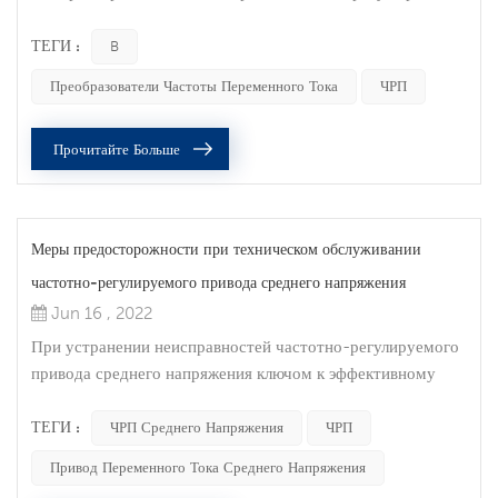
на полной скорости, вы можете снизить затраты на
электроэнергию, используя частотно-регулируемый
ТЕГИ :
B
привод для управления двигателем, что является одним из
Преобразователи Частоты Переменного Тока
ЧРП
преимуществ частотно-регулируемых приводов.
Преобразователи частоты позволяют согласовать скорость
Прочитайте Больше
моторизованного оборудования с требованиями
нагрузки...
Меры предосторожности при техническом обслуживании
частотно-регулируемого привода среднего напряжения
Jun 16 , 2022
При устранении неисправностей частотно-регулируемого
привода среднего напряжения ключом к эффективному
улучшению работы оборудования является возможность
быстро определить место неисправности оборудования и
ТЕГИ :
ЧРП Среднего Напряжения
ЧРП
эффективно ее устранить.Хотя опасности различаются в
Привод Переменного Тока Среднего Напряжения
зависимости от места и области применения, есть много