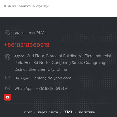
В Общей Сложности
6
Страницы
мы на связи 24/7 :
+8618218369919
адрес : 2nd Floor, B Area of Building A1, Tieta Industrial
Park, Hedi Rd No 10, Gongming Street, Guangming
District, Shenzhen City, China
Эл. адрес :
janfan@dolycon.com
WhatsApp :
+8618218369919
блог
карта сайта
XML
политика
·
·
·