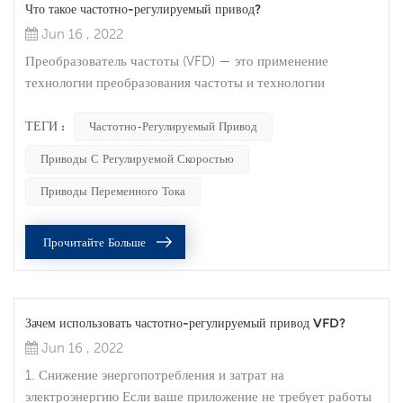
Что такое частотно-регулируемый привод?
Jun 16 , 2022
Преобразователь частоты (VFD) — это применение
технологии преобразования частоты и технологии
микроэлектроники для управления компонентами
электропривода двигателей переменного тока путем
ТЕГИ :
Частотно-Регулируемый Привод
изменения частоты и амплитуды рабочего источника
Приводы С Регулируемой Скоростью
питания двигателя. Технология преобразования частоты
родилась из-за широкого спроса на бесступенчатое
Приводы Переменного Тока
регулирование скорости двигателя переменного тока из-за
больш...
Прочитайте Больше
Зачем использовать частотно-регулируемый привод VFD?
Jun 16 , 2022
1. Снижение энергопотребления и затрат на
электроэнергию Если ваше приложение не требует работы