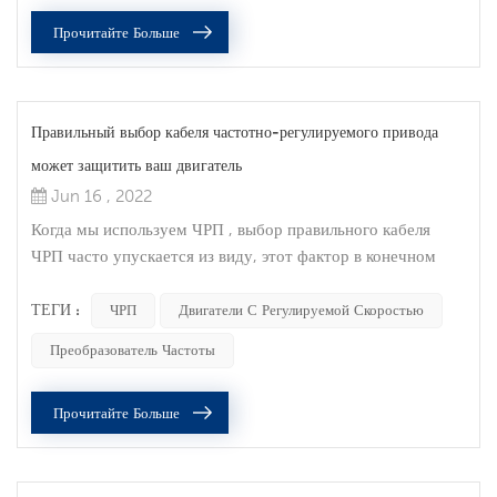
вещей, которые следует учитывать при попытке выполнить
Прочитайте Больше
техническое обслуживание электр...
Правильный выбор кабеля частотно-регулируемого привода
может защитить ваш двигатель
Jun 16 , 2022
Когда мы используем ЧРП , выбор правильного кабеля
ЧРП часто упускается из виду, этот фактор в конечном
итоге повлияет на срок службы вашего двигателя. Думайте
о кабеле VFD как о страховом полисе для вашего двигателя
ТЕГИ :
ЧРП
Двигатели С Регулируемой Скоростью
с регулируемой скоростью. Защитите свой двигатель
Преобразователь Частоты
Двигатели с регулируемой скоростью используются
повсеместно и играют ключевую роль во всех сферах
Прочитайте Больше
жизни. Инженеры и операторы вложили...