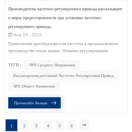
Производители частотно-регулируемого привода рассказывают
о мерах предосторожности при установке частотно-
регулируемого привода.
Aug 04 , 2022
Применение преобразователя частоты в промышленном
производстве очень важно. Помимо регулирования
скорости и плавного пуска, самое главное, что он может
экономить энергию. В настоящее время, с постоянным
ТЕГИ :
ЧРП Среднего Напряжения
совершенствованием промышленной автоматизации,
Высокопроизводительный Частотно-Регулируемый Привод
преобразователи частоты также широко используются. В
последнее время многие клиенты интересуются мерами
ЧРП Общего Назначения
предосторожности при установке инвертора. След...
Прочитайте Больше
1
2
3
4
5
6