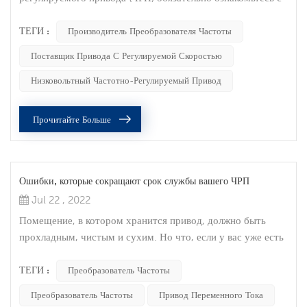
гарантией для каждого варианта, который вы
рассматриваете. Вы можете никогда не нуждаться в
ТЕГИ :
Производитель Преобразователя Частоты
гарантии, но когда возникает дефект, гарантии хороши, и
Поставщик Привода С Регулируемой Скоростью
они могут помочь вам отремонтировать или заменить
ваше устройство. Ниже приведены некоторые из самых
Низковольтный Частотно-Регулируемый Привод
серьезных соображений и ошибок, распростра...
Прочитайте Больше
Ошибки, которые сокращают срок службы вашего ЧРП
Jul 22 , 2022
Помещение, в котором хранится привод, должно быть
прохладным, чистым и сухим. Но что, если у вас уже есть
ЧРП? Когда я разговаривал с одним из наших полевых
инженеров о клиенте, у которого есть ЧРП, я спросил,
ТЕГИ :
Преобразователь Частоты
какая самая большая ошибка была допущена при
Преобразователь Частоты
Привод Переменного Тока
обслуживании этого оборудования? Исходя из всех данных