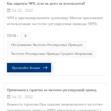
Как защитить ЧРП, если он долго не используется?
Jul 22 , 2022
ЧРП в зарезервированном хранилище Многие приложения,
использующие частотно-регулируемые приводы (ЧРП),
являются критически важными и не могут позволить себе
длительное время простоя. Многие предпочитают хранить
ТЕГИ :
B
запасной частотно-регулируемый привод на полке, чтобы
Обслуживание Частотно-Регулируемых Приводов
при необходимости его можно было заменить. Однако,
если вы не будете осторожны, VFD может не работать,
Частотно-Регулируемые Приводы Среднего Напряжения
когда вам это нужно. Вот несколь...
Прочитайте Больше
Примечания к гарантии на частотно-регулируемый привод
Jul 22 , 2022
Важность гарантии При покупке низковольтного частотно-
регулируемого привода (ЧРП) обязательно ознакомьтесь с