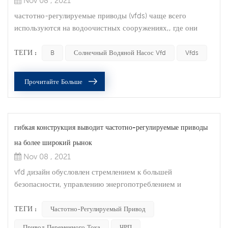
Nov 08 , 2021
частотно-регулируемые приводы (vfds) чаще всего
используются на водоочистных сооружениях,, где они
используются для регулирования расхода воды., но в
последние годы, их популярность возросла во многих
ТЕГИ :
B
Солнечный Водяной Насос Vfd
Vfds
областях промышленности., интегрируя ЧРП в вашей
системе автоматизации может обеспечить
Прочитайте Больше
многочисленные преимущества., в том числе оптимизацию
процесса,, увеличение срока службы двигателя,, экономию
э...
гибкая конструкция выводит частотно-регулируемые приводы
на более широкий рынок
Nov 08 , 2021
vfd дизайн обусловлен стремлением к большей
безопасности, управлению энергопотреблением и
возможностям связи. потребительские и рыночные
тенденции для частотно-регулируемых приводов
ТЕГИ :
Частотно-Регулируемый Привод
рыночные тенденции, определяющие разработку и
Привод Переменного Тока
ЧРП