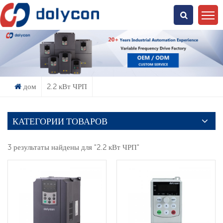
Что Ты Ищешь?
дом
2.2 кВт ЧРП
КАТЕГОРИИ ТОВАРОВ
3 результаты найдены для "2.2 кВт ЧРП"