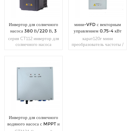
Инвертор для солнечного
мини-VFD с векторным
насоса 380 В/220 В, 3
управлением 0.75-4 кВт
фазы/1 фаза, частотно-
привод переменного тока
серия CT112 инвертор для
карат120г мини
регулируемый привод.
солнечного насоса
преобразователь частоты /
Применяемый в солнечных
привод переменного тока
насосных системах,
инвертор малой мощности
инвертор преобразует
общего назначения,
ПРОЧИТАЙТЕ
ПРОЧИТАЙТЕ
постоянный ток от
подходит для
БОЛЬШЕ
солнечных
регулирования скорости
БОЛЬШЕ
фотоэлектрических
двигателя малой
панелей в переменный ток
мощности.
для привода насосных
двигателей. Инвертор
управляет работой
системы и регулирует
выходную частоту в
Инвертор для солнечного
режиме реального времени
водяного насоса с MPPT и
в соответствии с
частотным