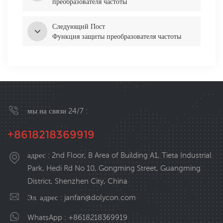
преобразователя частоты
Следующий Пост
Функция защиты преобразователя частоты
мы на связи 24/7 :
+8618218369919
адрес : 2nd Floor, B Area of Building A1, Tieta Industrial
Park, Hedi Rd No 10, Gongming Street, Guangming
District, Shenzhen City, China
Эл. адрес :
janfan@dolycon.com
WhatsApp :
+8618218369919