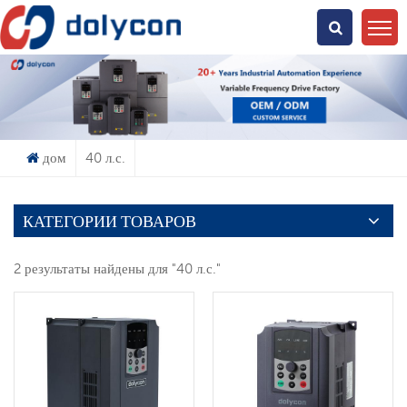
Что Ты Ищешь?
дом
40 л.с.
КАТЕГОРИИ ТОВАРОВ
2 результаты найдены для "40 л.с."