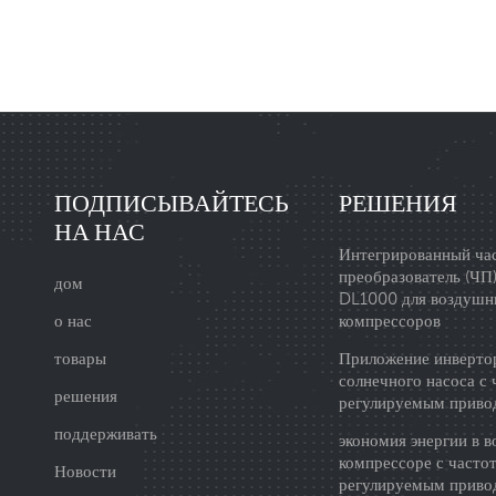
структура высокочастотного
Блок питания: основной бл
преобразователя выходной
Преобразователь высокоча
промышленной частоты в в
обеспечивает высокочастот
ПОДПИСЫВАЙТЕСЬ
РЕШЕНИЯ
НА НАС
Интегрированный ча
преобразователь (ЧП
дом
DL1000 для воздуш
о нас
компрессоров
товары
Приложение инверто
солнечного насоса с 
решения
регулируемым приво
поддерживать
экономия энергии в 
компрессоре с часто
Новости
регулируемым приво