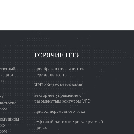
 генератора озона разделена на четыре части. 1.
ок управления состоит из высокочастотного
 частоты и повышающего трансформатора.
стотного выхода преобразует источник питания
ысокочастотный выход выше 8 кГц, который
ный источник пита...
ГОРЯЧИЕ ТЕГИ
стотный
преобразователь частоты
) серии
переменного тока
ных
ЧРП общего назначения
векторное управление с
ра
разомкнутым контуром VFD
частотно-
дом
привод переменного тока
воздушном
3-фазный частотно-регулируемый
тно-
привод
дом