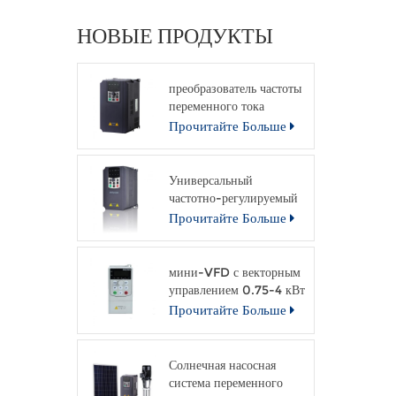
НОВЫЕ ПРОДУКТЫ
преобразователь частоты
переменного тока
общего назначения
Прочитайте Больше
Универсальный
частотно-регулируемый
привод с разомкнутым
Прочитайте Больше
контуром и векторным
управлением.
мини-VFD с векторным
управлением 0.75-4 кВт
привод переменного
Прочитайте Больше
тока
Солнечная насосная
система переменного