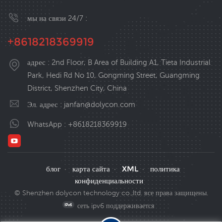
мы на связи 24/7 :
+8618218369919
адрес : 2nd Floor, B Area of Building A1, Tieta Industrial
Park, Hedi Rd No 10, Gongming Street, Guangming
District, Shenzhen City, China
Эл. адрес :
janfan@dolycon.com
WhatsApp :
+8618218369919
блог
карта сайта
XML
политика
·
·
·
конфиденциальности
© Shenzhen dolycon technology co.,ltd. все права защищены.
сеть ipv6 поддерживается